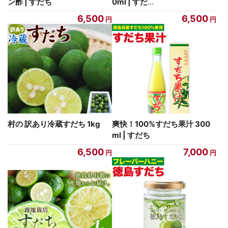
ン酢 | すだち
0ml | すだ
…
6,500
6,500
村の 訳あり冷蔵すだち 1kg
爽快！100%すだち果汁 300
ml | すだち
6,500
7,000