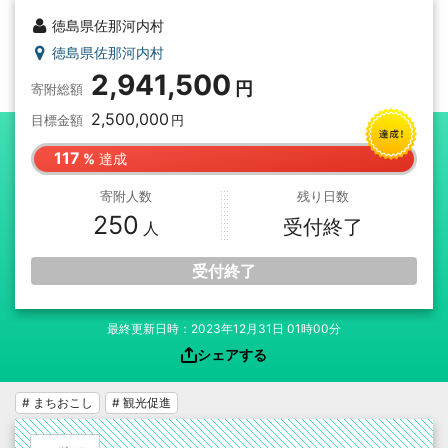
徳島県佐那河内村
徳島県佐那河内村
2,941,500
寄附総額
2,500,000
目標金額
117
達成
寄附人数
残り日数
250
受付終了
受付終了
最終更新日時：2023年12月31日 01時00分
シェアする
# まちおこし
# 観光促進