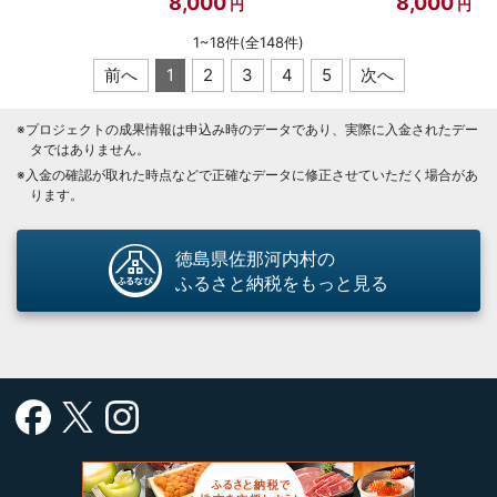
8,000
8,000
1
~
18
件(全
148
件)
前へ
1
2
3
4
5
次へ
※プロジェクトの成果情報は申込み時のデータであり、実際に入金されたデー
タではありません。
※入金の確認が取れた時点などで正確なデータに修正させていただく場合があ
ります。
徳島県佐那河内村の
ふるさと納税をもっと見る