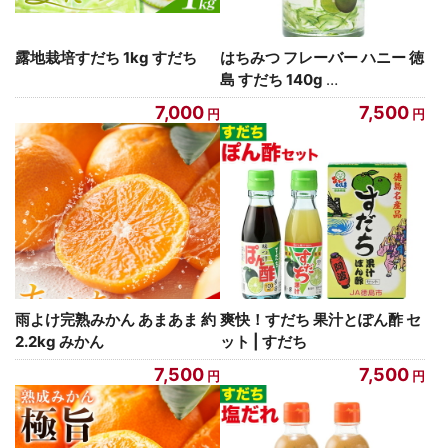
露地栽培すだち 1kg すだち
はちみつ フレーバー ハニー 徳
島 すだち 140g
…
7,000
7,500
雨よけ完熟みかん あまあま 約
爽快！すだち 果汁とぽん酢 セ
2.2kg みかん
ット | すだち
7,500
7,500