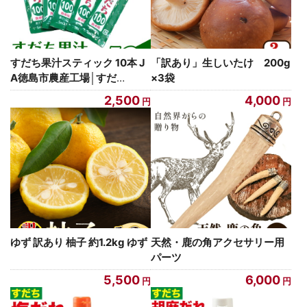
すだち果汁スティック 10本 J
「訳あり」生しいたけ 200g
A徳島市農産工場│すだ
…
×3袋
2,500
4,000
ゆず 訳あり 柚子 約1.2kg ゆず
天然・鹿の角アクセサリー用
パーツ
5,500
6,000