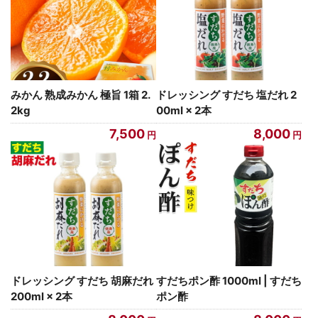
みかん 熟成みかん 極旨 1箱 2.
ドレッシング すだち 塩だれ 2
2kg
00ml × 2本
7,500
8,000
ドレッシング すだち 胡麻だれ
すだちポン酢 1000ml | すだち
200ml × 2本
ポン酢