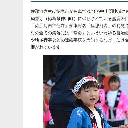
佐那河内村は徳島市から車で20分の中山間地域に
勧善寺（徳島県神山町）に保存されている嘉慶2年
「佐那河内主蓮寺」が本村名「佐那河内」の初⾒
村の全ての集落には「常会」といういわゆる自治会
や地域行事などの連絡事項を周知するなど、助け
継がれています。