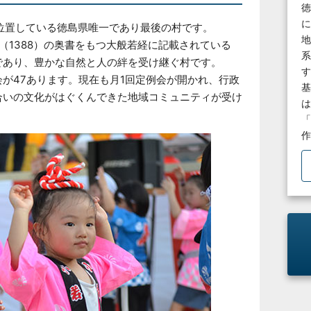
徳
に
位置している徳島県唯一であり最後の村です。
地
（1388）の奥書をもつ⼤般若経に記載されている
系
であり、豊かな⾃然と⼈の絆を受け継ぐ村です。
す
が47あります。現在も月1回定例会が開かれ、行政
基
合いの文化がはぐくんできた地域コミュニティが受け
は
「
作