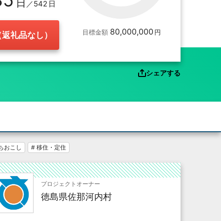
35
／542
80,000,000
目標金額
（返礼品なし）
シェアする
まちおこし
# 移住・定住
プロジェクトオーナー
徳島県佐那河内村