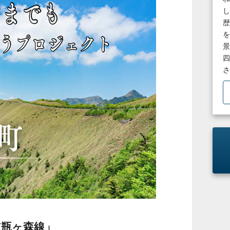
し
歴
を
景
四
さ
道瓶ヶ森線」