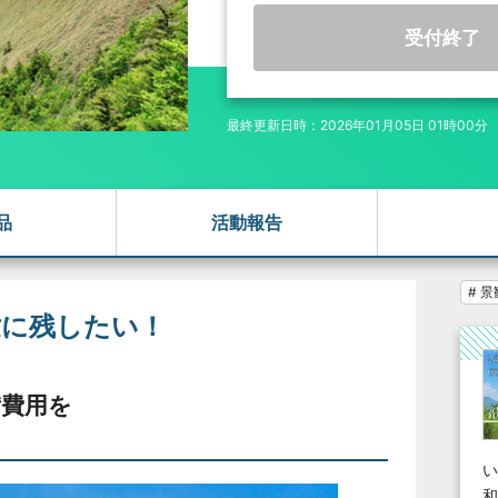
受付終了
最終更新日時：2026年01月05日 01時00分
品
活動報告
# 
世に残したい！
備費用を
い
和