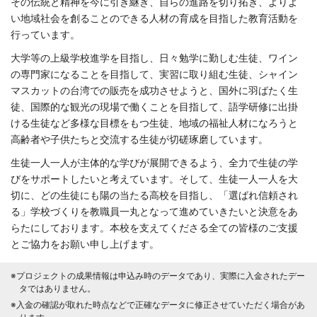
その伝統と精神を今に引き継ぎ、自らの進路を切り拓き、よりよ
い地域社会を創ることのできる人材の育成を目指した教育活動を
行っています。
大学等の上級学校進学を目指し、日々勉学に勤しむ生徒、ワイン
の専門家になることを目指して、実習に取り組む生徒、シャイン
マスカットの台湾での販売を成功させようと、国外に羽ばたく生
徒、国際的な観光の現場で働くことを目指して、語学研修に出掛
ける生徒など多様な目標をもつ生徒、地域の福祉人材になろうと
高齢者や子供たちと交流する生徒が切磋琢磨しています。
生徒一人一人が主体的な学びが展開できるよう、全力で生徒の学
びをサポートしたいと考えています。そして、生徒一人一人を大
切に、どの生徒にも陽の当たる高校を目指し、「選ばれ信頼され
る」学校づくりを教職員一丸となって進めていきたいと決意をあ
らたにしております。本校を支えてくださる全ての皆様のご支援
とご協力をお願い申し上げます。
※プロジェクトの成果情報は申込み時のデータであり、実際に入金されたデー
タではありません。
※入金の確認が取れた時点などで正確なデータに修正させていただく場合があ