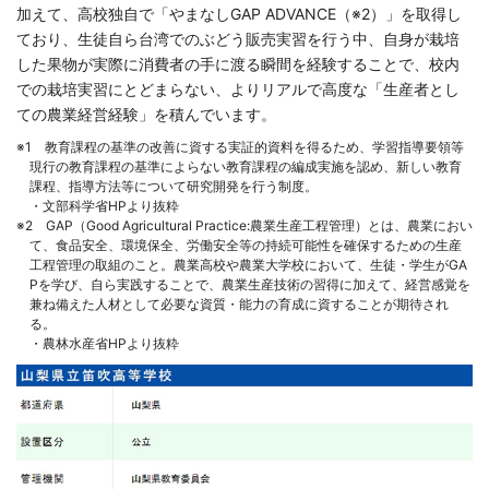
加えて、高校独自で「やまなしGAP ADVANCE（※2）」を取得し
ており、生徒自ら台湾でのぶどう販売実習を行う中、自身が栽培
した果物が実際に消費者の手に渡る瞬間を経験することで、校内
での栽培実習にとどまらない、よりリアルで高度な「生産者とし
ての農業経営経験」を積んでいます。
1 教育課程の基準の改善に資する実証的資料を得るため、学習指導要領等
現行の教育課程の基準によらない教育課程の編成実施を認め、新しい教育
課程、指導方法等について研究開発を行う制度。
・文部科学省HPより抜粋
2 GAP（Good Agricultural Practice:農業生産工程管理）とは、農業におい
て、食品安全、環境保全、労働安全等の持続可能性を確保するための生産
工程管理の取組のこと。農業高校や農業大学校において、生徒・学生がGA
Pを学び、自ら実践することで、農業生産技術の習得に加えて、経営感覚を
兼ね備えた人材として必要な資質・能力の育成に資することが期待され
る。
・農林水産省HPより抜粋