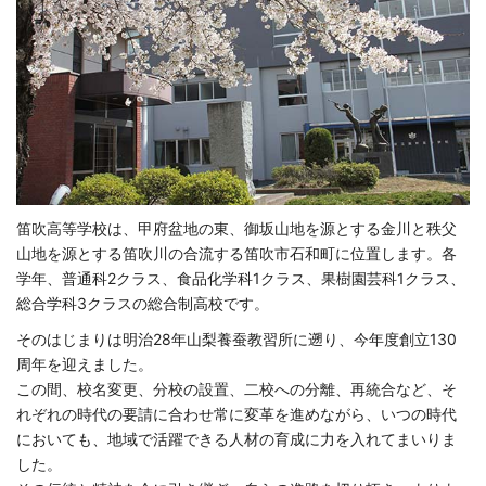
笛吹高等学校は、甲府盆地の東、御坂山地を源とする金川と秩父
山地を源とする笛吹川の合流する笛吹市石和町に位置します。各
学年、普通科2クラス、食品化学科1クラス、果樹園芸科1クラス、
総合学科3クラスの総合制高校です。
そのはじまりは明治28年山梨養蚕教習所に遡り、今年度創立130
周年を迎えました。
この間、校名変更、分校の設置、二校への分離、再統合など、そ
れぞれの時代の要請に合わせ常に変革を進めながら、いつの時代
においても、地域で活躍できる人材の育成に力を入れてまいりま
した。