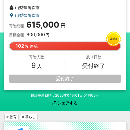
山梨県笛吹市
山梨県笛吹市
615,000
寄附総額
600,000
目標金額
102
達成
寄附人数
残り日数
9
受付終了
受付終了
最終更新日時：2026年04月01日 01時00分
シェアする
# 教育
# 暮らし