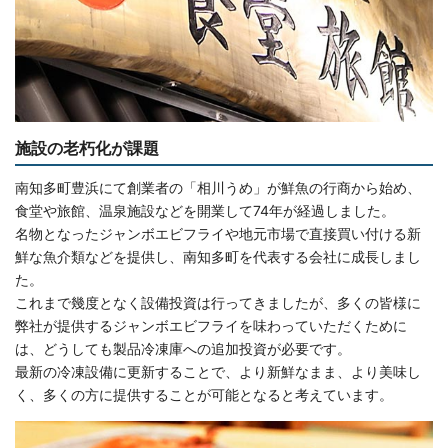
施設の老朽化が課題
南知多町豊浜にて創業者の「相川うめ」が鮮魚の行商から始め、
食堂や旅館、温泉施設などを開業して74年が経過しました。
名物となったジャンボエビフライや地元市場で直接買い付ける新
鮮な魚介類などを提供し、南知多町を代表する会社に成長しまし
た。
これまで幾度となく設備投資は行ってきましたが、多くの皆様に
弊社が提供するジャンボエビフライを味わっていただくために
は、どうしても製品冷凍庫への追加投資が必要です。
最新の冷凍設備に更新することで、より新鮮なまま、より美味し
く、多くの方に提供することが可能となると考えています。