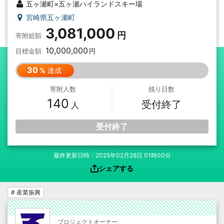
五ヶ瀬町×五ヶ瀬ハイランドスキー場
宮崎県五ヶ瀬町
3,081,000
寄附総額
10,000,000
目標金額
30
達成
寄附人数
残り日数
140
受付終了
受付終了
最終更新日時：2025年02月28日 01時00分
シェアする
# 産業振興
プロジェクトオーナー