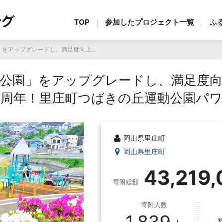
TOP
参加したプロジェクト一覧
ふ
「里庄町つばきの丘運動公園」をアップグレードし、満足度向上と地域活性化につなげたい！～開園15周年！里庄町つばきの丘運動公園パワーアップ事業～
公園」をアップグレードし、満足度
5周年！里庄町つばきの丘運動公園パ
岡山県里庄町
岡山県里庄町
43,219
寄附総額
寄附人数