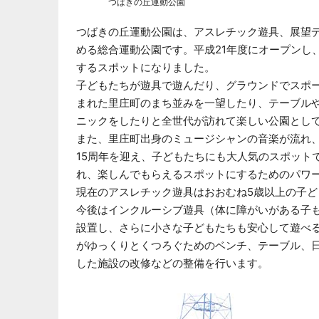
つばきの丘運動公園
つばきの丘運動公園は、アスレチック遊具、展望
める総合運動公園です。平成21年度にオープンし
するスポットになりました。
子どもたちが遊具で遊んだり、グラウンドでスポ
まれた里庄町のまち並みを一望したり、テーブル
ニックをしたりと全世代が訪れて楽しい公園とし
また、里庄町出身のミュージシャンの音楽が流れ
15周年を迎え、子どもたちにも大人気のスポット
れ、楽しんでもらえるスポットにするためのパワ
現在のアスレチック遊具はおおむね5歳以上の子
今後はインクルーシブ遊具（体に障がいがある子
設置し、さらに小さな子どもたちも安心して遊べ
がゆっくりとくつろぐためのベンチ、テーブル、
した施設の改修などの整備を行います。