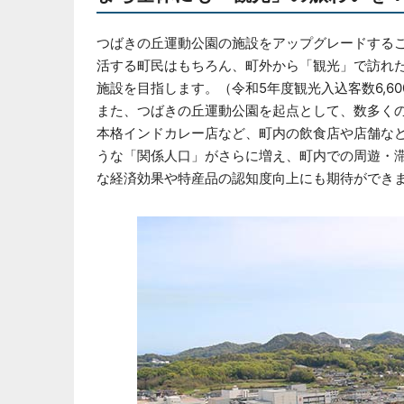
つばきの丘運動公園の施設をアップグレードする
活する町民はもちろん、町外から「観光」で訪れ
施設を目指します。（令和5年度観光入込客数6,600
また、つばきの丘運動公園を起点として、数多く
本格インドカレー店など、町内の飲食店や店舗な
うな「関係人口」がさらに増え、町内での周遊・
な経済効果や特産品の認知度向上にも期待ができ