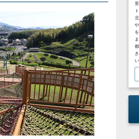
里
ト
北
や
を
ま
都
き
い