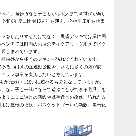
デッキ、遊歩道など子どもから大人まで全世代が楽し
、令和6年度に開園15周年を迎え、今や里庄町を代表
ーツをしたりするだけでなく、展望デッキでは緑に囲
やベンチでは町内のお店のテイクアウトグルメでピク
て親しまれています。
、町内外から多くのファンが訪れてくれています。
であるつばきの丘運動公園を、さらに多くの方が訪
ーアップ事業を実施したいと考えています。
どもが元気いっぱいに遊べるものとなっていますが、
も、ない子も一緒になって遊ぶことができる遊具）を
るようにミニ遊具の新設や既存遊具の改修、訪れた方
日よけ屋根の増設、バスケットゴールの新設、老朽化