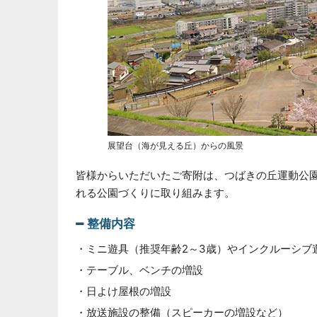
展望台（海が見える丘）からの風景
皆様からいただいたご寄附は、つばきの丘運動公
れる公園づくりに取り組みます。
整備内容
・ミニ遊具（推奨年齢2～3歳）やインクルーシブ
・テーブル、ベンチの増設
・日よけ屋根の増設
・放送施設の整備（スピーカーの増設など）