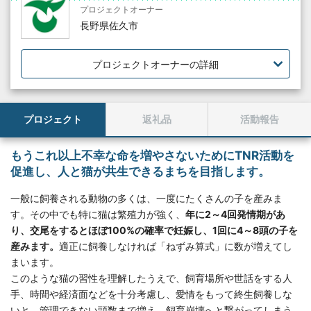
プロジェクトオーナー
長野県佐久市
プロジェクトオーナーの詳細
プロジェクト
返礼品
活動報告
もうこれ以上不幸な命を増やさないためにTNR活動を
促進し、人と猫が共生できるまちを目指します。
一般に飼養される動物の多くは、一度にたくさんの子を産みま
す。その中でも特に猫は繁殖力が強く、
年に2～4回発情期があ
り、交尾をするとほぼ100%の確率で妊娠し、1回に4～8頭の子を
産みます。
適正に飼養しなければ「ねずみ算式」に数が増えてし
まいます。
このような猫の習性を理解したうえで、飼育場所や世話をする人
手、時間や経済面などを十分考慮し、愛情をもって終生飼養しな
いと、管理できない頭数まで増え、飼育崩壊へと繋がってしまう