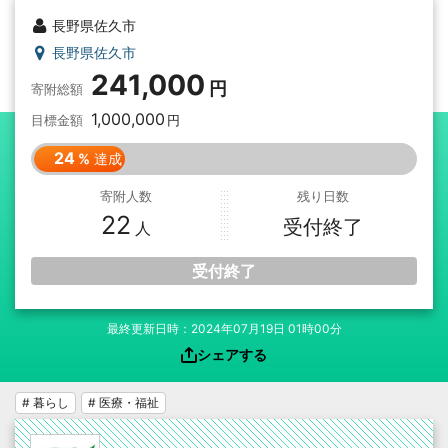
長野県佐久市
長野県佐久市
241,000
寄附総額
1,000,000
目標金額
24
達成
寄附人数
残り日数
22
受付終了
受付終了
最終更新日時：2024年07月19日 01時00分
シェアする
# 暮らし
# 医療・福祉