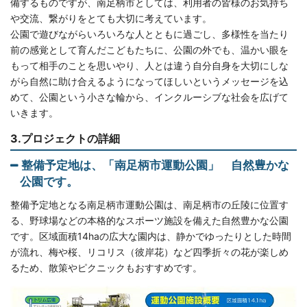
備するものですが、南足柄市としては、利用者の皆様のお気持ち
や交流、繋がりをとても大切に考えています。
公園で遊びながらいろいろな人とともに過ごし、多様性を当たり
前の感覚として育んだこどもたちに、公園の外でも、温かい眼を
もって相手のことを思いやり、人とは違う自分自身を大切にしな
がら自然に助け合えるようになってほしいというメッセージを込
めて、公園という小さな輪から、インクルーシブな社会を広げて
いきます。
3.プロジェクトの詳細
整備予定地は、「南足柄市運動公園」 自然豊かな
公園です。
整備予定地となる南足柄市運動公園は、南足柄市の丘陵に位置す
る、野球場などの本格的なスポーツ施設を備えた自然豊かな公園
です。区域面積14haの広大な園内は、静かでゆったりとした時間
が流れ、梅や桜、リコリス（彼岸花）など四季折々の花が楽しめ
るため、散策やピクニックもおすすめです。