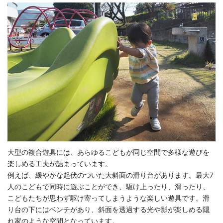
大型の複合遊具には、あらゆるこどもが同じ空間で多様な遊びを
楽しめる工夫が詰まっています。
例えば、緩やかな起伏のついた大斜面の滑り台があります。最大7
人のこどもで同時に遊ぶことができ、駆け上ったり、滑ったり、
こどもたちが思わず駆け寄ってしまうような楽しい遊具です。滑
り台の下にはベンチがあり、斜面を透過する光や影が楽しめる隠
れ家のような空間となっています。