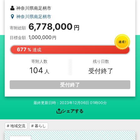
神奈川県南足柄市
神奈川県南足柄市
6,778,000
寄附総額
1,000,000
目標金額
677
達成
寄附人数
残り日数
104
受付終了
受付終了
最終更新日時：2023年12月06日 01時00分
シェアする
# 地域交流
# 暮らし