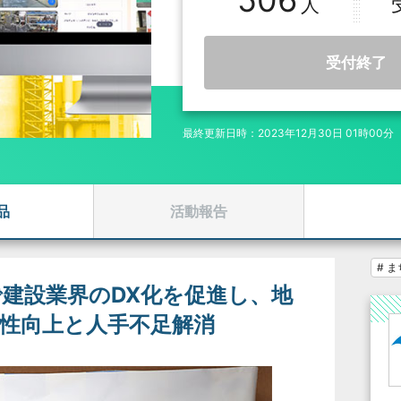
506
受付終了
最終更新日時：2023年12月30日 01時00分
品
活動報告
# 
」で建設業界のDX化を促進し、地
性向上と人手不足解消