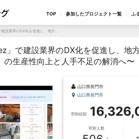
TOP
参加したプロジェクト一覧
ふ
AI工事写真アプリ「Cheez」で建設業界のDX化を促進し、地方創生に取り組む！〜業務の生産性向上と人手不足の解消へ〜
eez」で建設業界のDX化を促進し、
の生産性向上と人手不足の解消へ〜
山口県長門市
山口県長門市
16,326
寄附総額
寄附人数