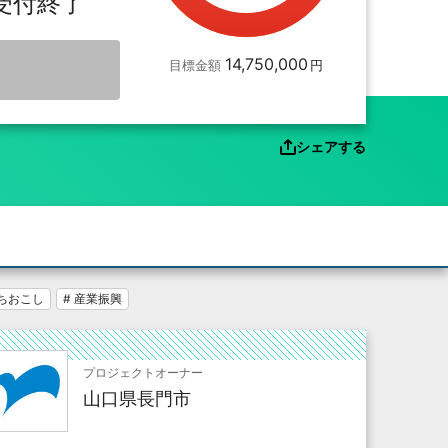
受付終了
14,750,000
目標金額
シェアする
まちおこし
# 産業振興
プロジェクトオーナー
山口県長門市