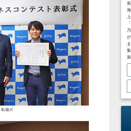
長
海
上
「
乃
が
ま
集
泉
私/森川