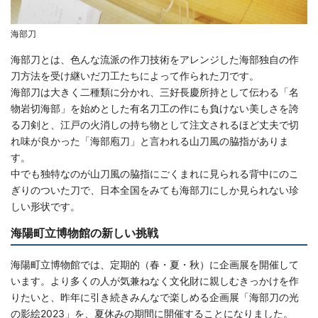
海部刀
海部刀とは、色んな流派の作刀技術をアレンジした海部独自の作
刀方法を受け継いだ刀工たちによって作られた刀です。
海部刀は大きく二種類に分かれ、三好長慶所持として伝わる「名
物岩切海部」を始めとした有名刀工の作にも負けない美しさを誇
る刀剣と、江戸の火消しの持ち物として注文されるほど丈夫で切
れ味が良かった「海部庖刀」と言われる山刀風の脇指がありま
す。
中でも独特なのが山刀風の脇指にごくまれに見られる背中にのこ
ぎりのついた刀で、日本全国をみても海部刀にしか見られない珍
しい形状です。
海陽町立博物館の新しい挑戦
海陽町立博物館では、定期的（春・夏・秋）に企画展を開催して
います。より多くの人が気兼ねなく文化財に親しむきっかけを作
りたいと、昨年に引き続きみんなで楽しめる企画展「海部刀の光
の影絵2023」を、夏休みの期間に開催することになりました。