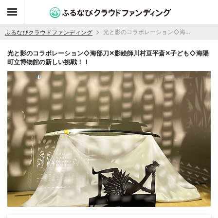
光と影のコラボレーション◇海部刀✕影絵師川村亘平斎✕子ども◇海陽町立博物館の新しい挑戦！！
ふるなびクラウドファンディング
光と影のコラボレーション◇海部刀✕影絵師川村亘平斎✕子ども◇海陽
町立博物館の新しい挑戦！！