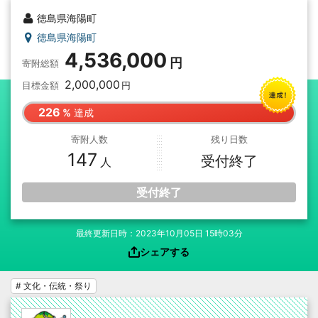
徳島県海陽町
徳島県海陽町
4,536,000
寄附総額
2,000,000
目標金額
226
達成
寄附人数
残り日数
147
受付終了
受付終了
最終更新日時：2023年10月05日 15時03分
シェアする
# 文化・伝統・祭り