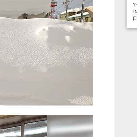
で
れ
日