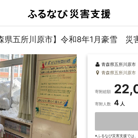
森県五所川原市】令和8年1月豪雪 災
青森県五所川原市
青森県五所川原市
22,
寄附総額
4
寄附人数
ふるなび災害支援では、