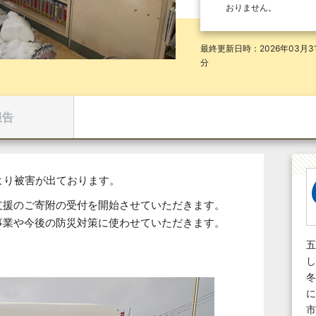
おりません。
最終更新日時：2026年03月31
分
報告
より被害が出ております。
支援のご寄附の受付を開始させていただきます。
事業や今後の防災対策に使わせていただきます。
五
し
冬
に
市