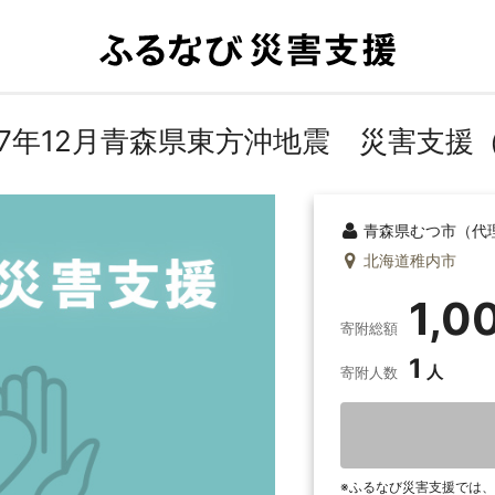
7年12月青森県東方沖地震 災害支援
青森県むつ市（代
北海道稚内市
1,0
寄附総額
1
寄附人数
ふるなび災害支援では、