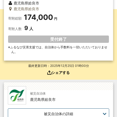
鹿児島県姶良市
鹿児島県姶良市
174,000
寄附総額
9
寄附人数
受付終了
ふるなび災害支援では、自治体から手数料を一切いただいて
おりませ
ん。
最終更新日時：2025年12月25日 01時00分
シェアする
被災自治体
鹿児島県姶良市
被災自治体の詳細