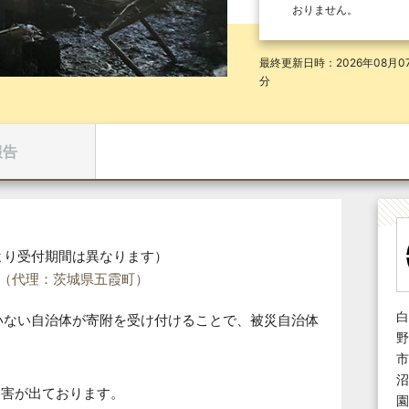
おりません。
最終更新日時：2026年08月07
分
報告
より受付期間は異なります）
（代理：茨城県五霞町）
白
いない自治体が寄附を受け付けることで、被災自治体
野
市
沼
被害が出ております。
園