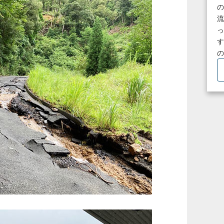
の
流
っ
す
の