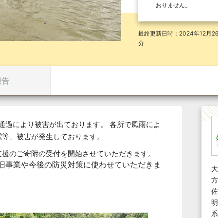
おりません。
最終更新日時：2024年12月26
分
報告
の通過により被害が出ております。 各所で風雨によ
電等、被害が発生しております。
支援のご寄附の受付を開始させていただきます。
旧事業や今後の防災対策に使わせていただきま
大
方
佐
明
系