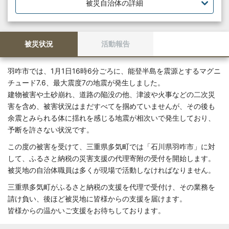
被災自治体の詳細
被災状況
活動報告
羽咋市では、1月1日16時6分ごろに、能登半島を震源とするマグニ
チュード7.6、最大震度7の地震が発生しました。
建物被害や土砂崩れ、道路の陥没の他、津波や火事などの二次災
害を含め、被害状況はまだすべてを掴めていませんが、その後も
余震とみられる体に揺れを感じる地震が相次いで発生しており、
予断を許さない状況です。
この度の被害を受けて、三重県多気町では「石川県羽咋市」に対
して、ふるさと納税の災害支援の代理寄附の受付を開始します。
被災地の自治体職員は多くが現場で活動しなければなりません。
三重県多気町がふるさと納税の支援を代理で受付け、その業務を
請け負い、後ほど被災地に皆様からの支援を届けます。
皆様からの温かいご支援をお待ちしております。