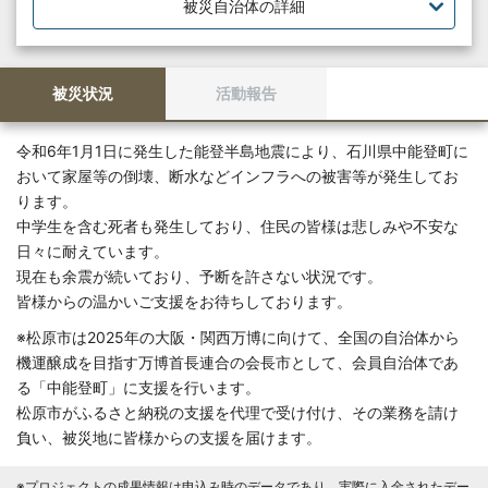
被災自治体の詳細
被災状況
活動報告
令和6年1月1日に発生した能登半島地震により、石川県中能登町に
おいて家屋等の倒壊、断水などインフラへの被害等が発生してお
ります。
中学生を含む死者も発生しており、住民の皆様は悲しみや不安な
日々に耐えています。
現在も余震が続いており、予断を許さない状況です。
皆様からの温かいご支援をお待ちしております。
※松原市は2025年の大阪・関西万博に向けて、全国の自治体から
機運醸成を目指す万博首長連合の会長市として、会員自治体であ
る「中能登町」に支援を行います。
松原市がふるさと納税の支援を代理で受け付け、その業務を請け
負い、被災地に皆様からの支援を届けます。
※プロジェクトの成果情報は申込み時のデータであり、実際に入金されたデー