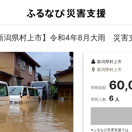
新潟県村上市】令和4年8月大雨 災害
新潟県村上市
新潟県村上市
60,
寄附総額
6
寄附人数
ふるなび災害支援では、