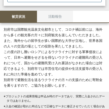
被災状況
活動報告
別府市は国際観光温泉文化都市として、コロナ禍以前には、海外
から多くの観光客の方々に別府観光を楽しんでいただきました。
また、海外からの留学生が多い国際的な大学が立地し、世界各国
の人々の交流の場としての役割を果たしてきました。
この度の許し難いロシアによるウクライナに対する軍事侵攻によ
って、日本へ避難をせざるを得ないウクライナの避難民の受け入
れについて、国からの避難民受け入れ要請がなされた場合には対
応できるよう、別府市では市営住宅の提供や生活支援等の受け入
れに向けた準備を進めています。
別府市で避難生活を送るウクライナの方々の支援のために寄附金
を募りますので、ご協力をお願いします。
※プロジェクトの成果情報は申込み時のデータであり、実際に入金されたデー
タではありません。
※入金の確認が取れた時点などで正確なデータに修正させていただく場合があ